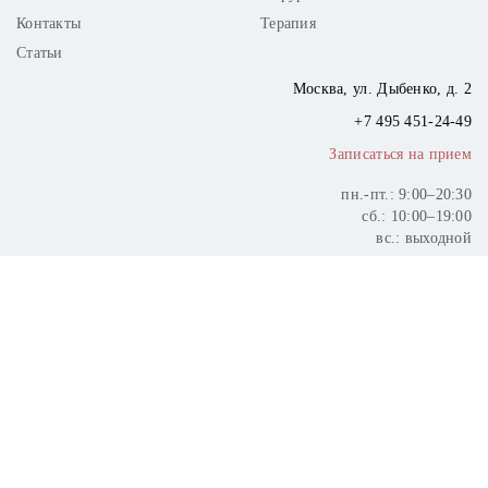
Контакты
Терапия
Статьи
Москва,
ул. Дыбенко, д. 2
+7 495
451-24-49
Записаться на прием
пн.-пт.: 9:00–20:30
сб.: 10:00–19:00
вс.: выходной
Существуют государственные гарантии получения бесплатной
медицинской помощи.
Сайт носит информационный характер и не является публичной
офертой.
Возможны противопоказания. Необходимо проконсультироваться
со специалистом.
Все цены и актуальность предложений необходимо уточнять по
телефону.
Copyright © 2004-2026