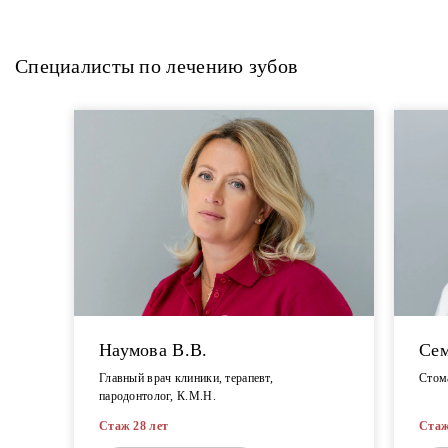
Специалисты по лечению зубов
Наумова В.В.
Сем
Главный врач клиники, терапевт,
Стома
пародонтолог, К.М.Н.
Стаж 28 лет
Стаж