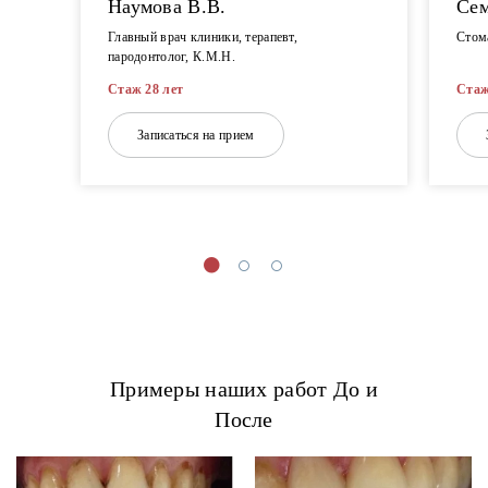
Наумова В.В.
Сем
Главный врач клиники, терапевт,
Стома
пародонтолог, К.М.Н.
Стаж 28 лет
Стаж
Записаться на прием
Примеры наших работ До и
После