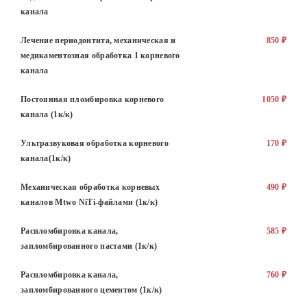
канала
Лечение периодонтита, механическая и
850 ₽
медикаментозная обработка 1 корневого
канала
Постоянная пломбировка корневого
1050 ₽
канала (1к/к)
Ультразвуковая обработка корневого
170 ₽
канала(1к/к)
Механическая обработка корневых
490 ₽
каналов Mtwo NiTi-файлами (1к/к)
Распломбировка канала,
585 ₽
запломбированного пастами (1к/к)
Распломбировка канала,
760 ₽
запломбированного цементом (1к/к)