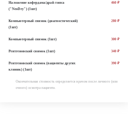
Наложение кофердама/драй-типса
460 ₽
("NeoDry") (1шт)
Компьютерный снимок (диагностический)
280 ₽
(1шт)
Компьютерный снимок (1шт)
300 ₽
Рентгеновский снимок (1шт)
340 ₽
Рентгеновский снимок (пациенты других
390 ₽
клиник) (1шт)
Окончательная стоимость определяется врачом после личного (или
очного) осмотра пациента.