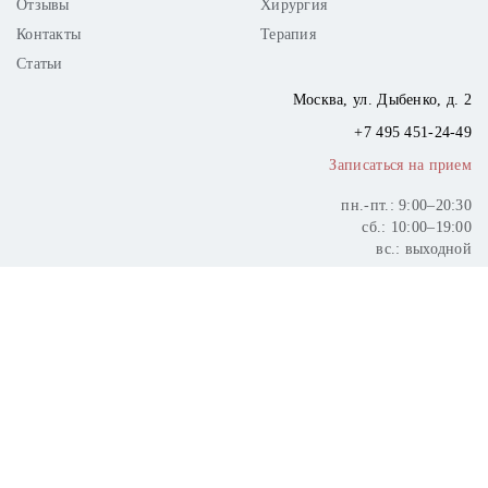
Отзывы
Хирургия
Контакты
Терапия
Статьи
Москва,
ул. Дыбенко, д. 2
+7 495
451-24-49
Записаться на прием
пн.-пт.: 9:00–20:30
сб.: 10:00–19:00
вс.: выходной
Существуют государственные гарантии получения бесплатной
медицинской помощи.
Сайт носит информационный характер и не является публичной
офертой.
Возможны противопоказания. Необходимо проконсультироваться
со специалистом.
Все цены и актуальность предложений необходимо уточнять по
телефону.