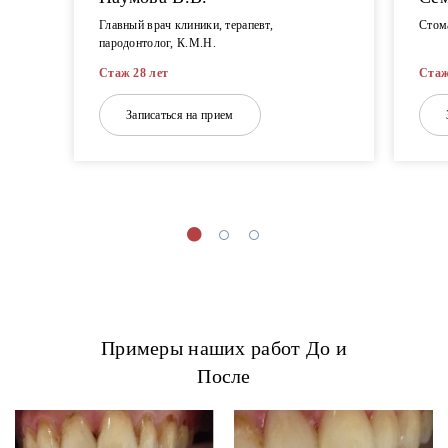
Главный врач клиники, терапевт,
Стома
пародонтолог, К.М.Н.
Стаж 28 лет
Стаж
Записаться на прием
Примеры наших работ До и
После