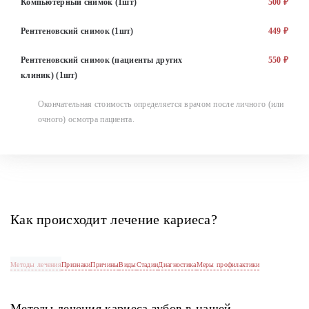
Компьютерный снимок (1шт)
500 ₽
Рентгеновский снимок (1шт)
449 ₽
Рентгеновский снимок (пациенты других
550 ₽
клиник) (1шт)
Окончательная стоимость определяется врачом после личного (или
очного) осмотра пациента.
Как происходит лечение кариеса?
Методы лечения
Признаки
Причины
Виды
Стадии
Диагностика
Меры профилактики
Методы лечения кариеса зубов в нашей