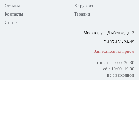
Отзывы
Хирургия
Контакты
Терапия
Статьи
Москва,
ул. Дыбенко, д. 2
+7 495
451-24-49
Записаться на прием
пн.-пт.: 9:00–20:30
сб.: 10:00–19:00
вс.: выходной
Существуют государственные гарантии получения бесплатной
медицинской помощи.
Сайт носит информационный характер и не является публичной
офертой.
Возможны противопоказания. Необходимо проконсультироваться
со специалистом.
Все цены и актуальность предложений необходимо уточнять по
телефону.