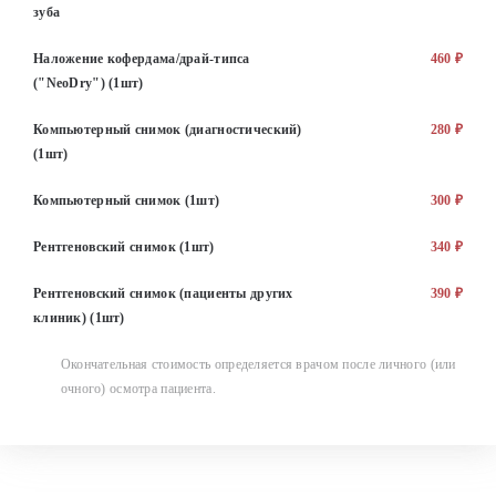
зуба
Наложение кофердама/драй-типса
460 ₽
("NeoDry") (1шт)
Компьютерный снимок (диагностический)
280 ₽
(1шт)
Компьютерный снимок (1шт)
300 ₽
Рентгеновский снимок (1шт)
340 ₽
Рентгеновский снимок (пациенты других
390 ₽
клиник) (1шт)
Окончательная стоимость определяется врачом после личного (или
очного) осмотра пациента.