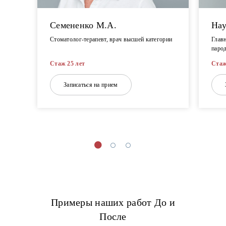
Семененко М.А.
Нау
Стоматолог-терапевт, врач высшей категории
Главн
паро
Стаж 25 лет
Стаж
Записаться на прием
Примеры наших работ До и
После